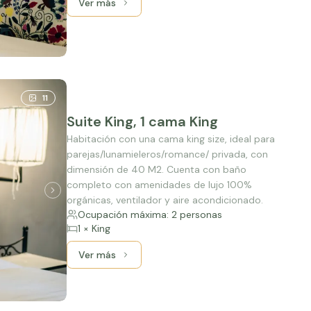
Ver más
Ver más: Superior King, 1 cama King
11
Suite King, 1 cama King
Habitación con una cama king size, ideal para
parejas/lunamieleros/romance/ privada, con
dimensión de 40 M2. Cuenta con baño
completo con amenidades de lujo 100%
orgánicas, ventilador y aire acondicionado.
Ocupación máxima: 2 personas
1 × King
Ver más
Ver más: Suite King, 1 cama King