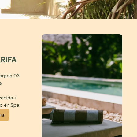
RIFA
cargos 03
s
venida +
o en Spa
ora